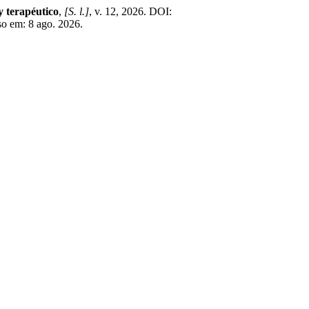
y terapéutico
,
[S. l.]
, v. 12, 2026. DOI:
so em: 8 ago. 2026.