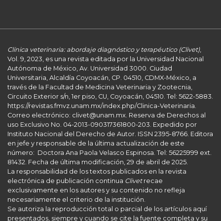
Clínica veterinaria: abordaje diagnóstico y terapéutico (Clivet)
,
Vol. 9, 2023, es una revista editada por la Universidad Nacional
Autónoma de México, Av. Universidad 3000. Ciudad
Universitaria, Alcaldía Coyoacán, CP. 04510, CDMX-México, a
través de la Facultad de Medicina Veterinaria y Zootecnia,
Circuito Exterior s/n, 1er piso, CU, Coyoacán, 04510. Tel: 5622-5883.
https://revistas.fmvz.unam.mx/index.php/Clinica-Veterinaria.
Correo electrónico: clivet@unam.mx. Reserva de Derechos al
uso Exclusivo No. 04-2013-090317361800-203. Expedido por
Instituto Nacional del Derecho de Autor. ISSN 2395-8766. Editora
en jefe y responsable de la última actualización de este
número: Doctora Ana Paola Velasco Espinosa. Tel: 56225999 ext.
81432. Fecha de última modificación, 29 de abril de 2025.
La responsabilidad de los textos publicados en la revista
electrónica de publicación continua
Clivet
recae
exclusivamente en los autores y su contenido no refleja
necesariamente el criterio de la institución.
Se autoriza la reproducción total o parcial de los artículos aquí
presentados, siempre y cuando se cite la fuente completa y su